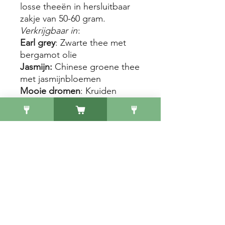
losse theeën in hersluitbaar
zakje van 50-60 gram.
Verkrijgbaar in
:
Earl grey
: Zwarte thee met
bergamot olie
Jasmijn:
Chinese groene thee
met jasmijnbloemen
Mooie dromen
: Kruiden
melange met krent,
melisseblad, rozenbottelschil,
venkel, citroengras,
rozenbloesem, kardemom,
kamillebloesem,
pepermuntblad, salieblad en
nootmuskaat
Sinaasappel hibiscus
:
Gedroogde fruitmelange
met Appel, oranjeschil,
hibiscusbloesem, wortel en