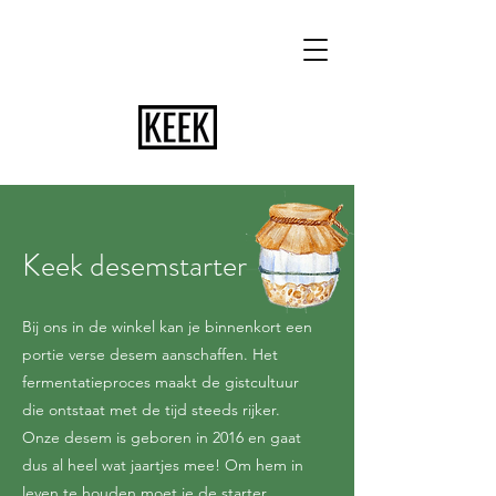
Keek desemstarter
Bij ons in de winkel kan je binnenkort
een
portie verse desem aanschaffen. Het
fermentatieproces maakt de gistcultuur
die ontstaat met de tijd steeds rijker.
Onze desem is geboren in 2016 en gaat
dus al heel wat jaartjes mee! Om hem in
leven te houden moet je de starter