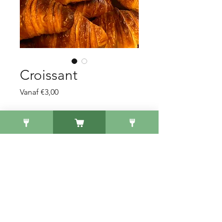
Croissant
Verkoopprijs
Vanaf
€3,00
Naturel of met jam?
*
Aantal
*
In winkelwagen