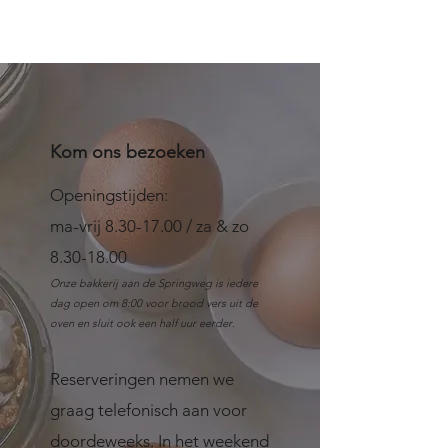
Kom ons bezoeken
Openingstijden:
ma-vrij
8.30-17.00
/ za & zo
8.30-18.00
Onze bakkerij aan de Springweg is iedere
dag open om 8:00 voor brood vers uit de
oven en sluit ook een half uur eerder
.
Reserveringen nemen we
graag telefonisch aan voor
doordeweeks. In het weekend