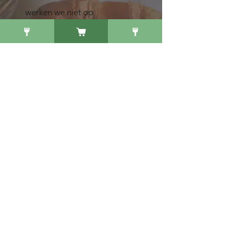
werken we niet op
reservering. Het loopt het
vaak snel door en is er
spoedig weer plek, ook al
zitten we even vol.
Twijnstraat 23: 030-2333299
Springweg 16:
030-2270492
Voor grotere groepen of speciale
verzoeken kan gemaild worden
naar
twijnstraat@keekutrecht.nl
of
springweg@keekutrecht.nl